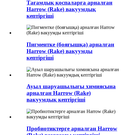
Тағамдық қоспаларға арналған
Harrow (Rake) вакуумдық
кептіргіші
Пигментке (бояғышқа) арналған
Harrow (Rake) вакуумды
кептіргіші
Ауыл шаруашылығы химиясына
арналған Harrow (Rake)
вакуумдық кептіргіші
Пробиотиктерге арналған Harrow