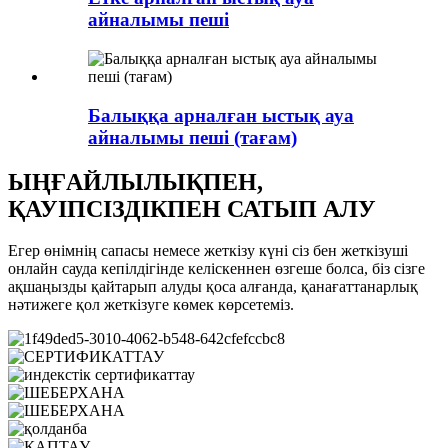
айналымы пеші
Балыққа арналған ыстық ауа
айналымы пеші (тағам)
ЫҢҒАЙЛЫЛЫҚПЕН,
ҚАУІПСІЗДІКПЕН САТЫП АЛУ
Егер өнімнің сапасы немесе жеткізу күні сіз бен жеткізуші
онлайн сауда кепілдігінде келіскеннен өзгеше болса, біз сізге
ақшаңызды қайтарып алуды қоса алғанда, қанағаттанарлық
нәтижеге қол жеткізуге көмек көрсетеміз.