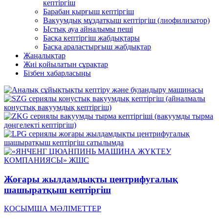
кептіргіш
Барабан қырғыш кептіргіш
Вакуумдық мұздатқыш кептіргіш (лиофилизатор)
Ыстық ауа айналымы пеші
Басқа кептіргіш жабдықтары
Басқа араластырғыш жабдықтар
Жаңалықтар
Жиі қойылатын сұрақтар
Бізбен хабарласыңы
Жоғары жылдамдықты центрифугалық
шашыратқыш кептіргіш
ҚОСЫМША МӘЛІМЕТТЕР