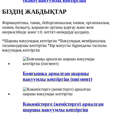
(Rake) вакуумды кептіргіші
БІЗДІҢ ЖАБДЫҚТАР
Фармацевтика, тамақ, бейорганикалық химия, органикалық
химия, балқыту, қоршаған ортаны қорғау және жем
өнеркәсібінде және т.б. негізгі өнімдерді қолдану.
*Шаршы вакуумдық кептіргіш *Вакуумдық мембраналық
тасымалдаушы кептіргіш *Бір конусты бұрандалы таспалы
вакуумдық кептіргіш
Бояғышқа арналған шаршы
вакуумды кептіргіш (пигмент)
Көкөністерге (жемістерге) арналған
шаршы вакуумды кептіргіш