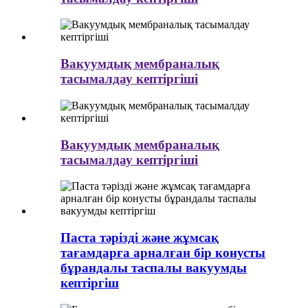
Вакуумдық мембраналық
тасымалдау кептіргіші
Вакуумдық мембраналық
тасымалдау кептіргіші
Паста тәрізді және жұмсақ
тағамдарға арналған бір конусты
бұрандалы таспалы вакуумды
кептіргіш