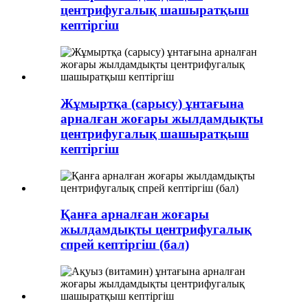
центрифугалық шашыратқыш
кептіргіш
Жұмыртқа (сарысу) ұнтағына
арналған жоғары жылдамдықты
центрифугалық шашыратқыш
кептіргіш
Қанға арналған жоғары
жылдамдықты центрифугалық
спрей кептіргіш (бал)