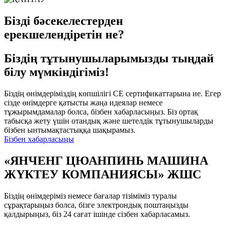
Бізді бәсекелестерден
ерекшелендіретін не?
Біздің тұтынушыларымызды тыңдай
білу мүмкіндігіміз!
Біздің өнімдеріміздің көпшілігі CE сертификаттарына ие. Егер
сізде өнімдерге қатысты жаңа идеялар немесе
тұжырымдамалар болса, бізбен хабарласыңыз. Біз ортақ
табысқа жету үшін отандық және шетелдік тұтынушыларды
бізбен ынтымақтастыққа шақырамыз.
Бізбен хабарласыңы
«ЯНЧЕНГ ЦЮАНПИНЬ МАШИНА
ЖҮКТЕУ КОМПАНИЯСЫ» ЖШС
Біздің өнімдеріміз немесе бағалар тізіміміз туралы
сұрақтарыңыз болса, бізге электрондық поштаңызды
қалдырыңыз, біз 24 сағат ішінде сізбен хабарласамыз.