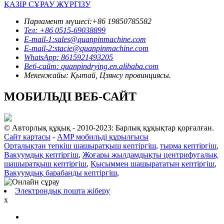
ҚАЗІР СҰРАУ ЖҮРГІЗУ
Парламент мүшесі:+86 19850785582
Тел: +86 0515-69038899
E-mail-1:sales@quanpinmachine.com
E-mail-2:stacie@quanpinmachine.com
WhatsApp: 8615921493205
Веб-сайт: quanpindrying.en.alibaba.com
Мекенжайы: Қытай, Цзянсу провинциясы.
МОБИЛЬДІ ВЕБ-САЙТ
© Авторлық құқық - 2010-2023: Барлық құқықтар қорғалған.
Сайт картасы
-
AMP мобильді құрылғысы
Орталықтан тепкіш шашыратқыш кептіргіш
,
тырма кептіргіш
,
Вакуумдық кептіргіш
,
Жоғары жылдамдықты центрифугалық
шашыратқыш кептіргіш
,
Қысыммен шашырататын кептіргіш
,
Вакуумдық барабанды кептіргіш
,
Электрондық пошта жіберу
x