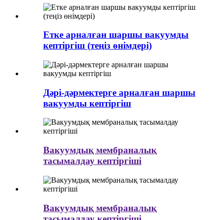
Етке арналған шаршы вакуумды
кептіргіш (теңіз өнімдері)
Дәрі-дәрмектерге арналған шаршы
вакуумды кептіргіш
Вакуумдық мембраналық
тасымалдау кептіргіші
Вакуумдық мембраналық
тасымалдау кептіргіші