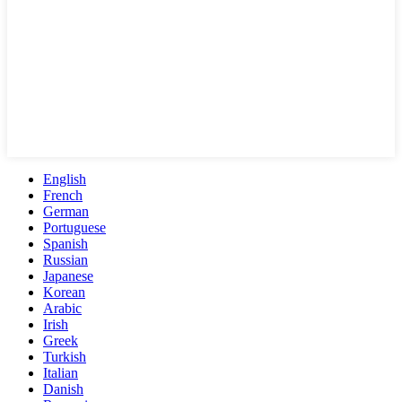
English
French
German
Portuguese
Spanish
Russian
Japanese
Korean
Arabic
Irish
Greek
Turkish
Italian
Danish