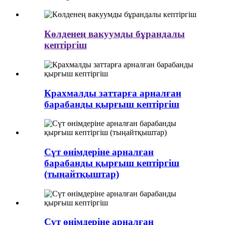
Көлденең вакуумды бұрандалы
кептіргіш
Крахмалды заттарға арналған
барабанды қырғыш кептіргіш
Сүт өнімдеріне арналған
барабанды қырғыш кептіргіш
(тыңайтқыштар)
Сүт өнімдеріне арналған