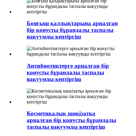
Бояғыш қалдықтарына арналған
бір конусты бұрандалы таспалы
вакуумды кептіргіш
Антибиотиктерге арналған бір
конусты бұрандалы таспалы
вакуумды кептіргіш
Косметикалық шикізатқа
арналған бір конусты бұрандалы
таспалы вакуумды кептіргіш