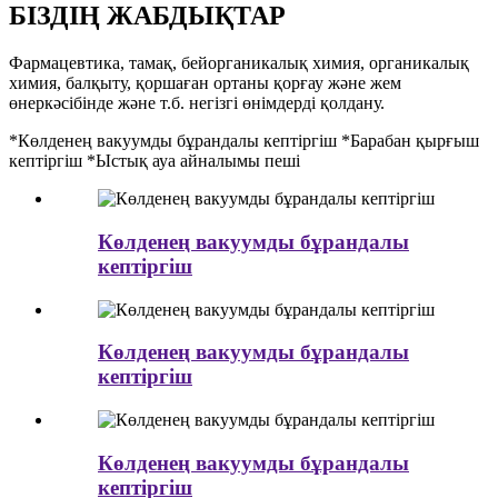
БІЗДІҢ ЖАБДЫҚТАР
Фармацевтика, тамақ, бейорганикалық химия, органикалық
химия, балқыту, қоршаған ортаны қорғау және жем
өнеркәсібінде және т.б. негізгі өнімдерді қолдану.
*Көлденең вакуумды бұрандалы кептіргіш *Барабан қырғыш
кептіргіш *Ыстық ауа айналымы пеші
Көлденең вакуумды бұрандалы
кептіргіш
Көлденең вакуумды бұрандалы
кептіргіш
Көлденең вакуумды бұрандалы
кептіргіш