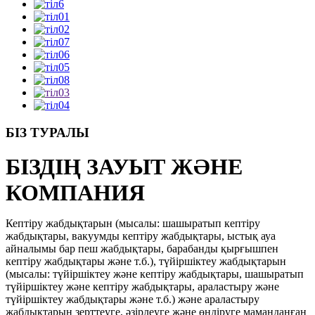
БІЗ ТУРАЛЫ
БІЗДІҢ ЗАУЫТ ЖӘНЕ
КОМПАНИЯ
Кептіру жабдықтарын (мысалы: шашыратып кептіру
жабдықтары, вакуумды кептіру жабдықтары, ыстық ауа
айналымы бар пеш жабдықтары, барабанды қырғышпен
кептіру жабдықтары және т.б.), түйіршіктеу жабдықтарын
(мысалы: түйіршіктеу және кептіру жабдықтары, шашыратып
түйіршіктеу және кептіру жабдықтары, араластыру және
түйіршіктеу жабдықтары және т.б.) және араластыру
жабдықтарын зерттеуге, әзірлеуге және өндіруге маманданған