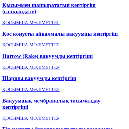
Қысыммен шашырататын кептіргіш
(салқындату)
ҚОСЫМША МӘЛІМЕТТЕР
Қос конусты айналмалы вакуумды кептіргіш
ҚОСЫМША МӘЛІМЕТТЕР
Harrow (Rake) вакуумды кептіргіші
ҚОСЫМША МӘЛІМЕТТЕР
Шаршы вакуумды кептіргіш
ҚОСЫМША МӘЛІМЕТТЕР
Вакуумдық мембраналық тасымалдау
кептіргіші
ҚОСЫМША МӘЛІМЕТТЕР