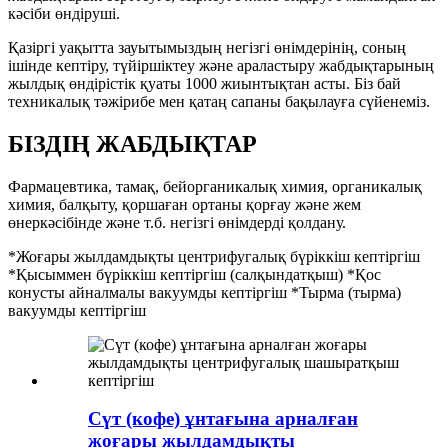
кәсіби өндіруші.
Қазіргі уақытта зауытымыздың негізгі өнімдерінің, соның
ішінде кептіру, түйіршіктеу және араластыру жабдықтарының
жылдық өндірістік қуаты 1000 жиынтықтан асты. Біз бай
техникалық тәжірибе мен қатаң сапаны бақылауға сүйенеміз.
БІЗДІҢ ЖАБДЫҚТАР
Фармацевтика, тамақ, бейорганикалық химия, органикалық
химия, балқыту, қоршаған ортаны қорғау және жем
өнеркәсібінде және т.б. негізгі өнімдерді қолдану.
*Жоғары жылдамдықты центрифугалық бүріккіш кептіргіш
*Қысыммен бүріккіш кептіргіш (салқындатқыш) *Қос
конусты айналмалы вакуумды кептіргіш *Тырма (тырма)
вакуумды кептіргіш
Сүт (кофе) ұнтағына арналған
жоғары жылдамдықты