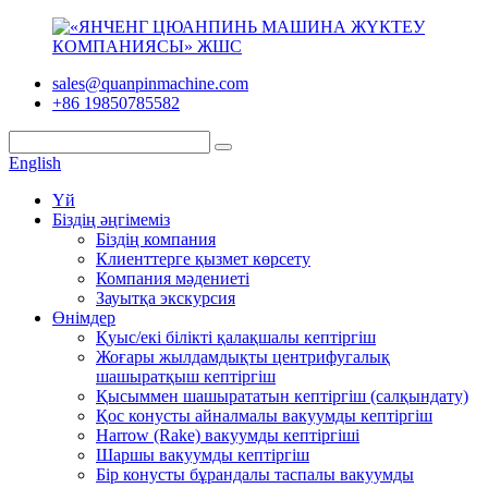
sales@quanpinmachine.com
+86 19850785582
English
Үй
Біздің әңгімеміз
Біздің компания
Клиенттерге қызмет көрсету
Компания мәдениеті
Зауытқа экскурсия
Өнімдер
Қуыс/екі білікті қалақшалы кептіргіш
Жоғары жылдамдықты центрифугалық
шашыратқыш кептіргіш
Қысыммен шашырататын кептіргіш (салқындату)
Қос конусты айналмалы вакуумды кептіргіш
Harrow (Rake) вакуумды кептіргіші
Шаршы вакуумды кептіргіш
Бір конусты бұрандалы таспалы вакуумды