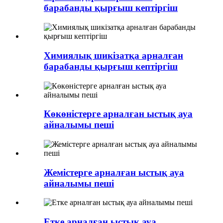
барабанды қырғыш кептіргіш
Химиялық шикізатқа арналған
барабанды қырғыш кептіргіш
Көкөністерге арналған ыстық ауа
айналымы пеші
Жемістерге арналған ыстық ауа
айналымы пеші
Етке арналған ыстық ауа