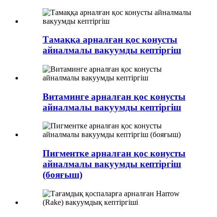
Тамаққа арналған қос конусты
айналмалы вакуумды кептіргіш
Витаминге арналған қос конусты
айналмалы вакуумды кептіргіш
Пигментке арналған қос конусты
айналмалы вакуумды кептіргіш
(бояғыш)