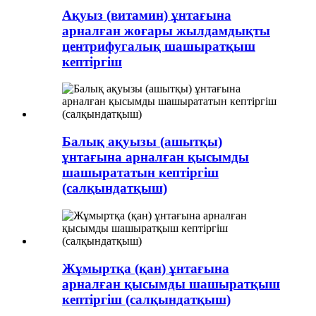
Ақуыз (витамин) ұнтағына
арналған жоғары жылдамдықты
центрифугалық шашыратқыш
кептіргіш
Балық ақуызы (ашытқы)
ұнтағына арналған қысымды
шашырататын кептіргіш
(салқындатқыш)
Жұмыртқа (қан) ұнтағына
арналған қысымды шашыратқыш
кептіргіш (салқындатқыш)