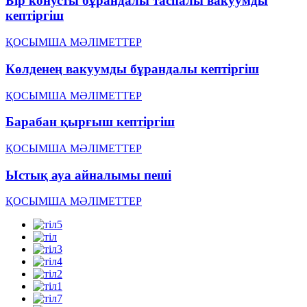
Бір конусты бұрандалы таспалы вакуумды
кептіргіш
ҚОСЫМША МӘЛІМЕТТЕР
Көлденең вакуумды бұрандалы кептіргіш
ҚОСЫМША МӘЛІМЕТТЕР
Барабан қырғыш кептіргіш
ҚОСЫМША МӘЛІМЕТТЕР
Ыстық ауа айналымы пеші
ҚОСЫМША МӘЛІМЕТТЕР