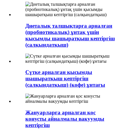
Диеталық талшықтарға арналған
(пробиотикалық) ұнтақ үшін
қысымды шашыратқыш кептіргіш
(салқындатқыш)
Сүтке арналған қысымды
шашыратқыш кептіргіш
(салқындатқыш) (кофе) ұнтағы
Жануарларға арналған қос
конусты айналмалы вакуумды
кептіргіш